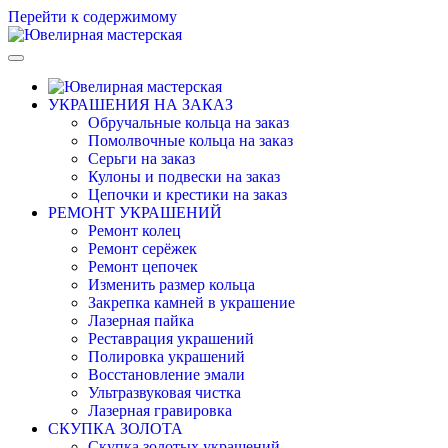
Перейти к содержимому
Ювелирная мастерская в Москве.
Ювелирная мастерская, ремонт ювелирных изделий, полировка
ювелирных изделий, гравировка на кольцах
УКРАШЕНИЯ НА ЗАКАЗ
Обручальные кольца на заказ
Помолвочные кольца на заказ
Серьги на заказ
Кулоны и подвески на заказ
Цепочки и крестики на заказ
РЕМОНТ УКРАШЕНИЙ
Ремонт колец
Ремонт серёжек
Ремонт цепочек
Изменить размер кольца
Закрепка камней в украшение
Лазерная пайка
Реставрация украшений
Полировка украшений
Восстановление эмали
Ультразвуковая чистка
Лазерная гравировка
СКУПКА ЗОЛОТА
Скупка золотых украшений