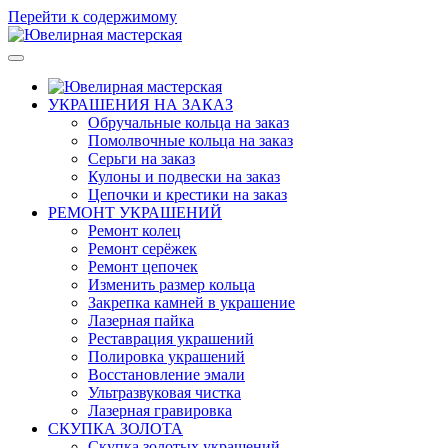
Перейти к содержимому
Ювелирная мастерская в Москве.
Ювелирная мастерская, ремонт ювелирных изделий, полировка
ювелирных изделий, гравировка на кольцах
УКРАШЕНИЯ НА ЗАКАЗ
Обручальные кольца на заказ
Помолвочные кольца на заказ
Серьги на заказ
Кулоны и подвески на заказ
Цепочки и крестики на заказ
РЕМОНТ УКРАШЕНИЙ
Ремонт колец
Ремонт серёжек
Ремонт цепочек
Изменить размер кольца
Закрепка камней в украшение
Лазерная пайка
Реставрация украшений
Полировка украшений
Восстановление эмали
Ультразвуковая чистка
Лазерная гравировка
СКУПКА ЗОЛОТА
Скупка золотых украшений